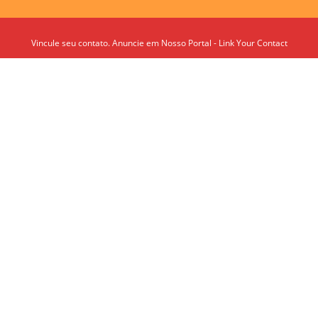
Vincule seu contato. Anuncie em Nosso Portal - Link Your Contact