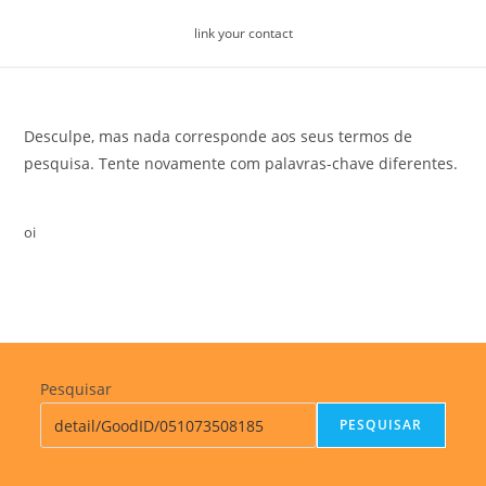
Skip
link your contact
to
content
Desculpe, mas nada corresponde aos seus termos de
pesquisa. Tente novamente com palavras-chave diferentes.
oi
Pesquisar
PESQUISAR