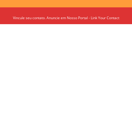
Vincule seu contato. Anuncie em Nosso Portal - Link Your Contact