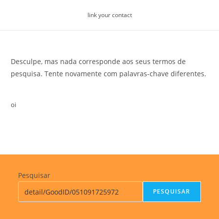
Skip
link your contact
to
content
Desculpe, mas nada corresponde aos seus termos de
pesquisa. Tente novamente com palavras-chave diferentes.
oi
Pesquisar
PESQUISAR