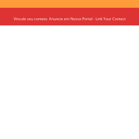
Vincule seu contato. Anuncie em Nosso Portal - Link Your Contact