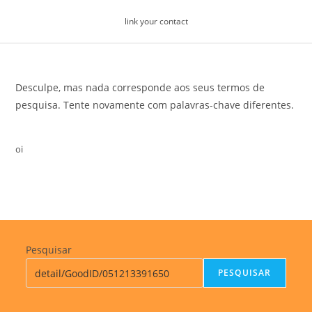
Skip
link your contact
to
content
Desculpe, mas nada corresponde aos seus termos de
pesquisa. Tente novamente com palavras-chave diferentes.
oi
Pesquisar
PESQUISAR