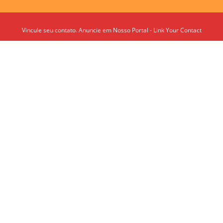
Vincule seu contato. Anuncie em Nosso Portal - Link Your Contact