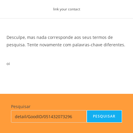
Skip
link your contact
to
content
Desculpe, mas nada corresponde aos seus termos de
pesquisa. Tente novamente com palavras-chave diferentes.
oi
Pesquisar
PESQUISAR