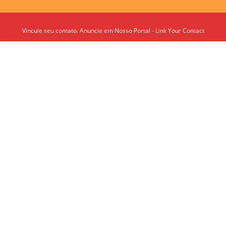
Vincule seu contato. Anuncie em Nosso Portal - Link Your Contact