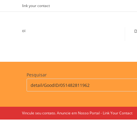
Skip
link your contact
to
content
oi
D
Pesquisar
Vincule seu contato. Anuncie em Nosso Portal - Link Your Contact