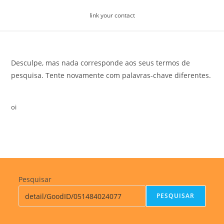
Skip
link your contact
to
content
Desculpe, mas nada corresponde aos seus termos de
pesquisa. Tente novamente com palavras-chave diferentes.
oi
Pesquisar
PESQUISAR