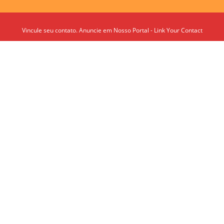
Vincule seu contato. Anuncie em Nosso Portal - Link Your Contact