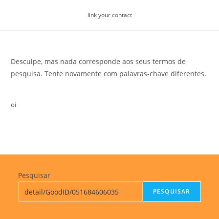
Skip
link your contact
to
content
Desculpe, mas nada corresponde aos seus termos de
pesquisa. Tente novamente com palavras-chave diferentes.
oi
Pesquisar
PESQUISAR