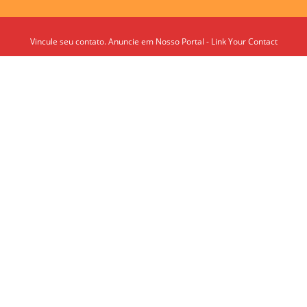
Vincule seu contato. Anuncie em Nosso Portal - Link Your Contact