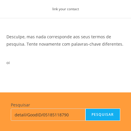
Skip
link your contact
to
content
Desculpe, mas nada corresponde aos seus termos de
pesquisa. Tente novamente com palavras-chave diferentes.
oi
Pesquisar
PESQUISAR