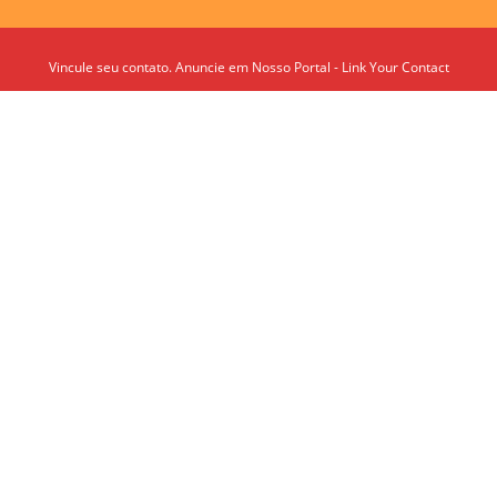
Vincule seu contato. Anuncie em Nosso Portal - Link Your Contact