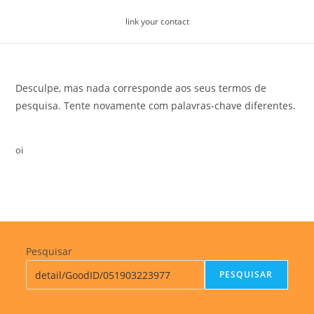
Skip
link your contact
to
content
Desculpe, mas nada corresponde aos seus termos de
pesquisa. Tente novamente com palavras-chave diferentes.
oi
Pesquisar
PESQUISAR