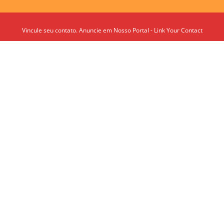
Vincule seu contato. Anuncie em Nosso Portal - Link Your Contact