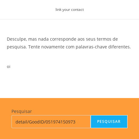
Skip
link your contact
to
content
Desculpe, mas nada corresponde aos seus termos de
pesquisa. Tente novamente com palavras-chave diferentes.
oi
Pesquisar
PESQUISAR