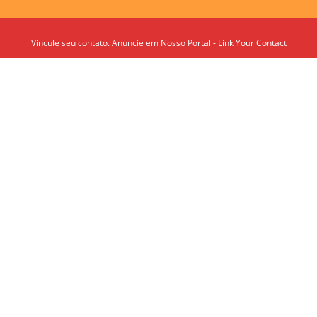
Vincule seu contato. Anuncie em Nosso Portal - Link Your Contact