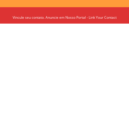
Vincule seu contato. Anuncie em Nosso Portal - Link Your Contact