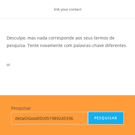
Skip
link your contact
to
content
Desculpe, mas nada corresponde aos seus termos de
pesquisa. Tente novamente com palavras-chave diferentes.
oi
Pesquisar
PESQUISAR