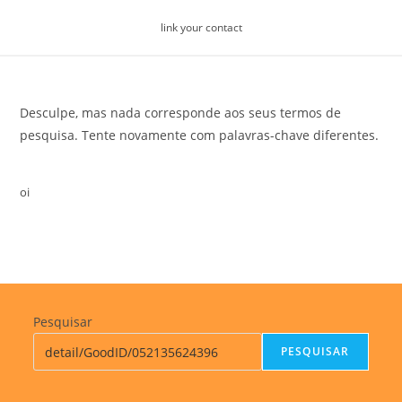
Skip
link your contact
to
content
Desculpe, mas nada corresponde aos seus termos de
pesquisa. Tente novamente com palavras-chave diferentes.
oi
Pesquisar
PESQUISAR