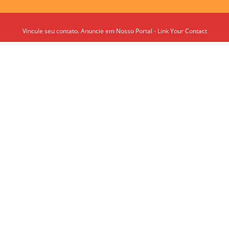
Vincule seu contato. Anuncie em Nosso Portal - Link Your Contact