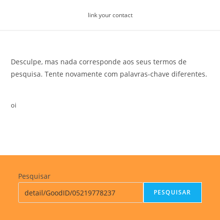
Skip
link your contact
to
content
Desculpe, mas nada corresponde aos seus termos de
pesquisa. Tente novamente com palavras-chave diferentes.
oi
Pesquisar
PESQUISAR