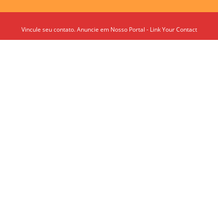
Vincule seu contato. Anuncie em Nosso Portal - Link Your Contact