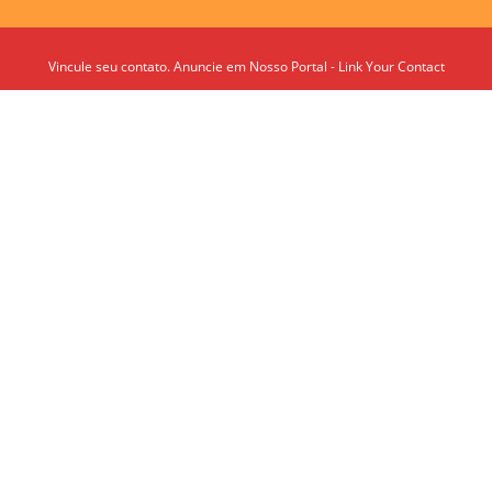
Vincule seu contato. Anuncie em Nosso Portal - Link Your Contact