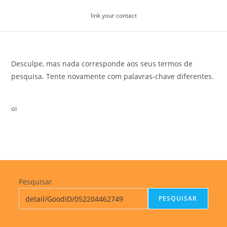
Skip
link your contact
to
content
Desculpe, mas nada corresponde aos seus termos de
pesquisa. Tente novamente com palavras-chave diferentes.
oi
Pesquisar
PESQUISAR