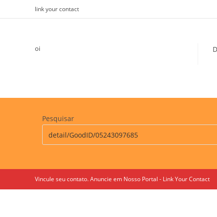
Skip
link your contact
to
content
oi
D
Pesquisar
Vincule seu contato. Anuncie em Nosso Portal - Link Your Contact