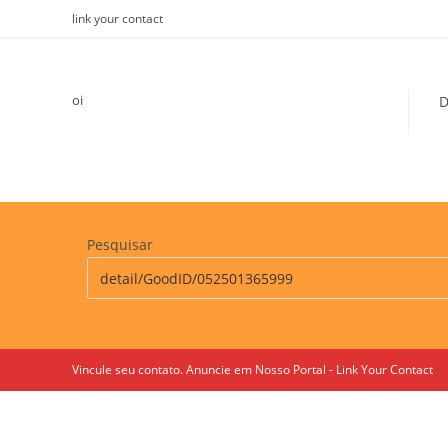
Skip
link your contact
to
content
oi
D
Pesquisar
Vincule seu contato. Anuncie em Nosso Portal - Link Your Contact