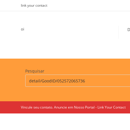
Skip
link your contact
to
content
oi
D
Pesquisar
Vincule seu contato. Anuncie em Nosso Portal - Link Your Contact