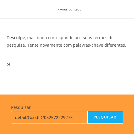
Skip
link your contact
to
content
Desculpe, mas nada corresponde aos seus termos de
pesquisa. Tente novamente com palavras-chave diferentes.
oi
Pesquisar
PESQUISAR