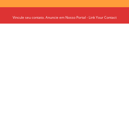
Vincule seu contato. Anuncie em Nosso Portal - Link Your Contact