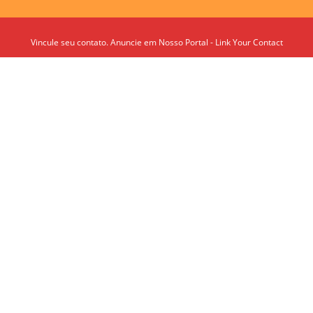
Vincule seu contato. Anuncie em Nosso Portal - Link Your Contact