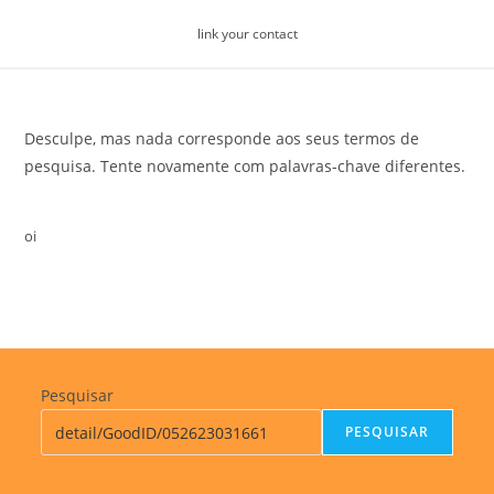
Skip
link your contact
to
content
Desculpe, mas nada corresponde aos seus termos de
pesquisa. Tente novamente com palavras-chave diferentes.
oi
Pesquisar
PESQUISAR