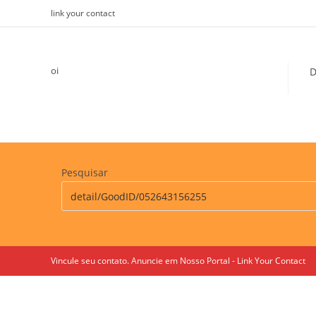
Skip
link your contact
to
content
oi
D
Pesquisar
Vincule seu contato. Anuncie em Nosso Portal - Link Your Contact