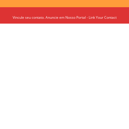
Vincule seu contato. Anuncie em Nosso Portal - Link Your Contact