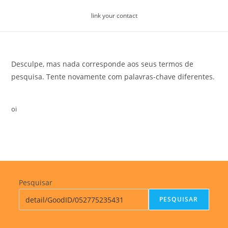
Skip
link your contact
to
content
Desculpe, mas nada corresponde aos seus termos de
pesquisa. Tente novamente com palavras-chave diferentes.
oi
Pesquisar
PESQUISAR