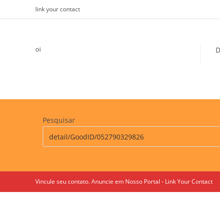
Skip
link your contact
to
content
oi
D
Pesquisar
Vincule seu contato. Anuncie em Nosso Portal - Link Your Contact