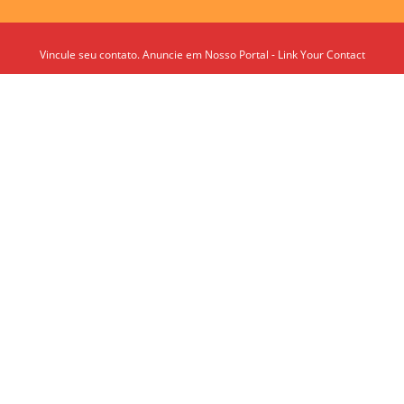
Vincule seu contato. Anuncie em Nosso Portal - Link Your Contact