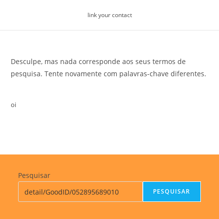
Skip
link your contact
to
content
Desculpe, mas nada corresponde aos seus termos de
pesquisa. Tente novamente com palavras-chave diferentes.
oi
Pesquisar
PESQUISAR