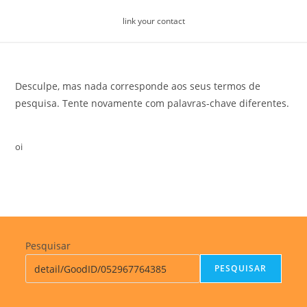
Skip
link your contact
to
content
Desculpe, mas nada corresponde aos seus termos de
pesquisa. Tente novamente com palavras-chave diferentes.
oi
Pesquisar
PESQUISAR