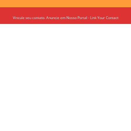
Vincule seu contato. Anuncie em Nosso Portal - Link Your Contact