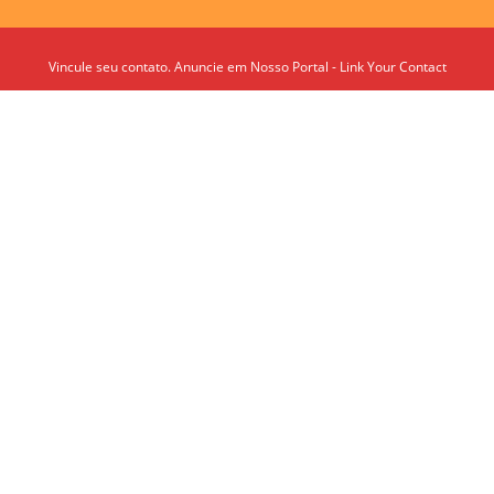
Vincule seu contato. Anuncie em Nosso Portal - Link Your Contact