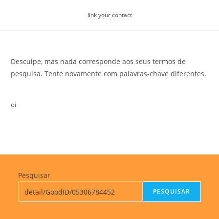
Skip
link your contact
to
content
Desculpe, mas nada corresponde aos seus termos de
pesquisa. Tente novamente com palavras-chave diferentes.
oi
Pesquisar
PESQUISAR