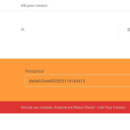
Skip
link your contact
to
content
oi
D
Pesquisar
Vincule seu contato. Anuncie em Nosso Portal - Link Your Contact