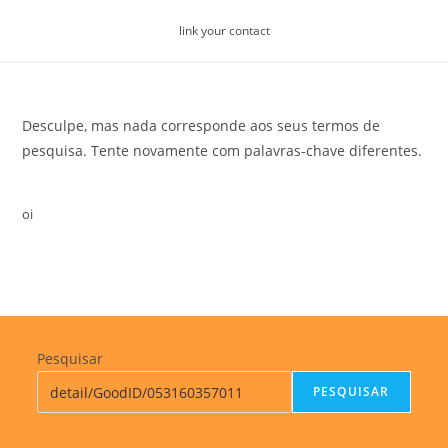
Skip
link your contact
to
content
Desculpe, mas nada corresponde aos seus termos de
pesquisa. Tente novamente com palavras-chave diferentes.
oi
Pesquisar
PESQUISAR