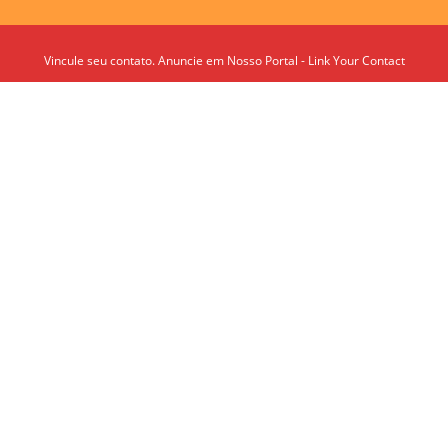
Vincule seu contato. Anuncie em Nosso Portal - Link Your Contact