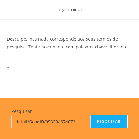
Skip
link your contact
to
content
Desculpe, mas nada corresponde aos seus termos de
pesquisa. Tente novamente com palavras-chave diferentes.
oi
Pesquisar
PESQUISAR