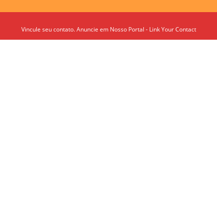
Vincule seu contato. Anuncie em Nosso Portal - Link Your Contact