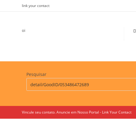
Skip
link your contact
to
content
oi
D
Pesquisar
Vincule seu contato. Anuncie em Nosso Portal - Link Your Contact