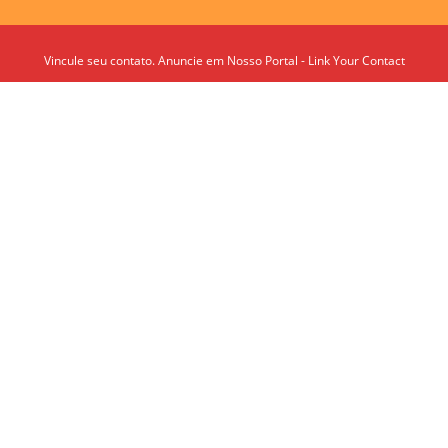
Vincule seu contato. Anuncie em Nosso Portal - Link Your Contact