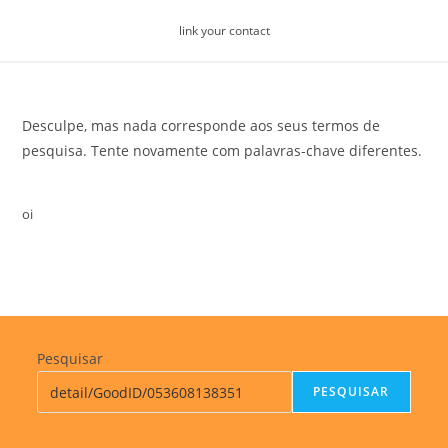
Skip
link your contact
to
content
Desculpe, mas nada corresponde aos seus termos de
pesquisa. Tente novamente com palavras-chave diferentes.
oi
Pesquisar
PESQUISAR