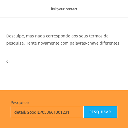
Skip
link your contact
to
content
Desculpe, mas nada corresponde aos seus termos de
pesquisa. Tente novamente com palavras-chave diferentes.
oi
Pesquisar
PESQUISAR