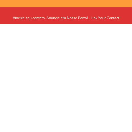
Vincule seu contato. Anuncie em Nosso Portal - Link Your Contact