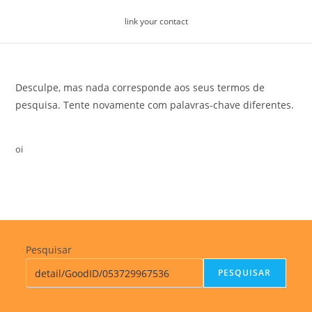
Skip
link your contact
to
content
Desculpe, mas nada corresponde aos seus termos de
pesquisa. Tente novamente com palavras-chave diferentes.
oi
Pesquisar
PESQUISAR