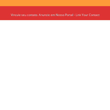
Vincule seu contato. Anuncie em Nosso Portal - Link Your Contact