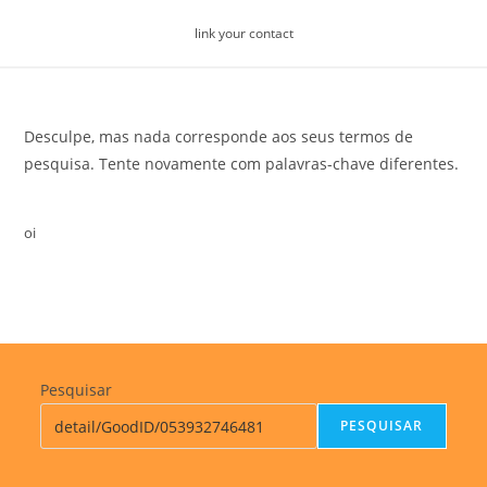
Skip
link your contact
to
content
Desculpe, mas nada corresponde aos seus termos de
pesquisa. Tente novamente com palavras-chave diferentes.
oi
Pesquisar
PESQUISAR