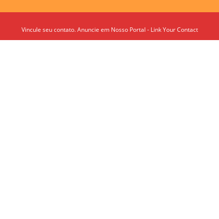
Vincule seu contato. Anuncie em Nosso Portal - Link Your Contact