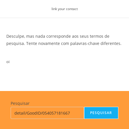
Skip
link your contact
to
content
Desculpe, mas nada corresponde aos seus termos de
pesquisa. Tente novamente com palavras-chave diferentes.
oi
Pesquisar
PESQUISAR