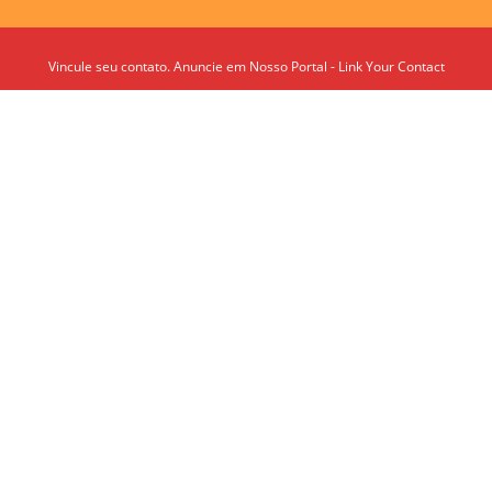
Vincule seu contato. Anuncie em Nosso Portal - Link Your Contact