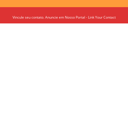
Vincule seu contato. Anuncie em Nosso Portal - Link Your Contact