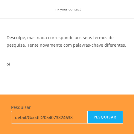
Skip
link your contact
to
content
Desculpe, mas nada corresponde aos seus termos de
pesquisa. Tente novamente com palavras-chave diferentes.
oi
Pesquisar
PESQUISAR