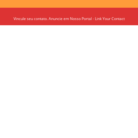
Vincule seu contato. Anuncie em Nosso Portal - Link Your Contact