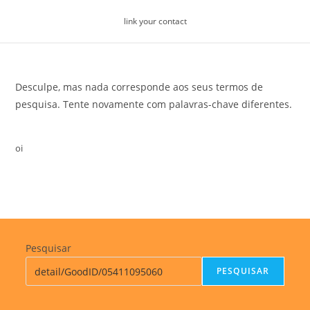
Skip
link your contact
to
content
Desculpe, mas nada corresponde aos seus termos de
pesquisa. Tente novamente com palavras-chave diferentes.
oi
Pesquisar
PESQUISAR