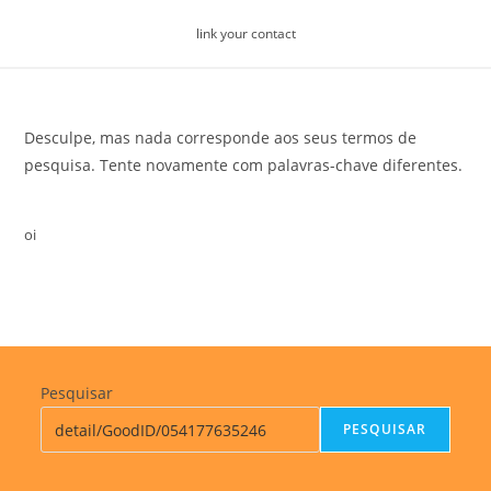
Skip
link your contact
to
content
Desculpe, mas nada corresponde aos seus termos de
pesquisa. Tente novamente com palavras-chave diferentes.
oi
Pesquisar
PESQUISAR