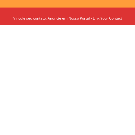
Vincule seu contato. Anuncie em Nosso Portal - Link Your Contact