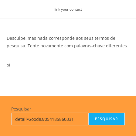
Skip
link your contact
to
content
Desculpe, mas nada corresponde aos seus termos de
pesquisa. Tente novamente com palavras-chave diferentes.
oi
Pesquisar
PESQUISAR