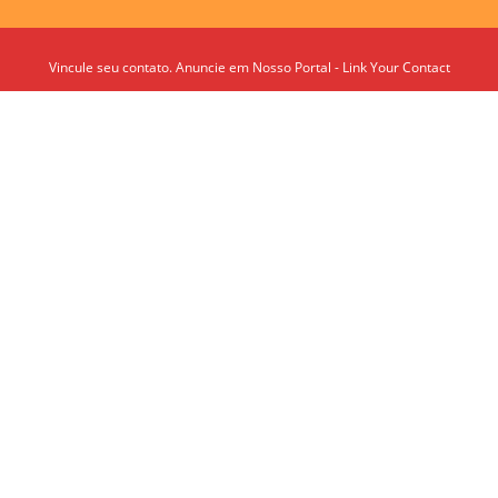
Vincule seu contato. Anuncie em Nosso Portal - Link Your Contact