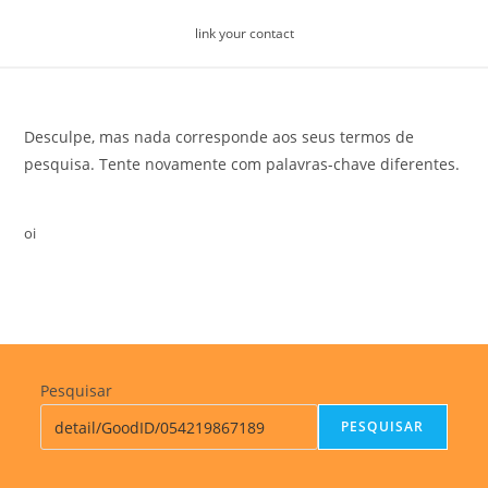
Skip
link your contact
to
content
Desculpe, mas nada corresponde aos seus termos de
pesquisa. Tente novamente com palavras-chave diferentes.
oi
Pesquisar
PESQUISAR