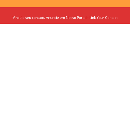
Vincule seu contato. Anuncie em Nosso Portal - Link Your Contact