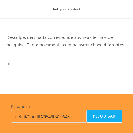
Skip
link your contact
to
content
Desculpe, mas nada corresponde aos seus termos de
pesquisa. Tente novamente com palavras-chave diferentes.
oi
Pesquisar
PESQUISAR