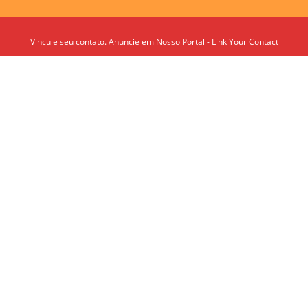
Vincule seu contato. Anuncie em Nosso Portal - Link Your Contact