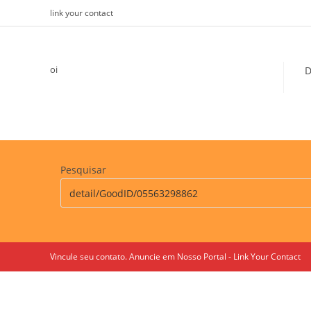
Skip
link your contact
to
content
oi
D
Pesquisar
Vincule seu contato. Anuncie em Nosso Portal - Link Your Contact