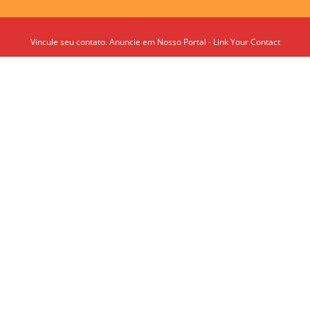
Vincule seu contato. Anuncie em Nosso Portal - Link Your Contact