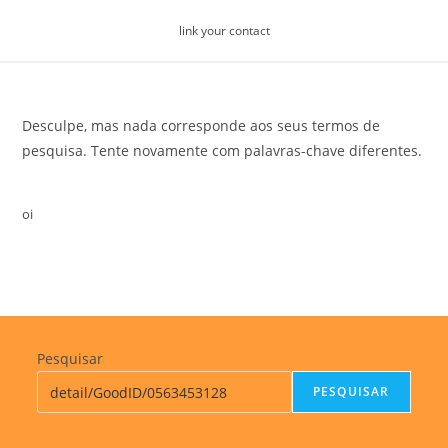
Skip
link your contact
to
content
Desculpe, mas nada corresponde aos seus termos de
pesquisa. Tente novamente com palavras-chave diferentes.
oi
Pesquisar
PESQUISAR