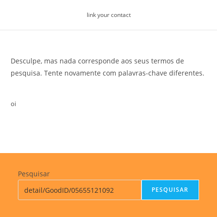
Skip
link your contact
to
content
Desculpe, mas nada corresponde aos seus termos de
pesquisa. Tente novamente com palavras-chave diferentes.
oi
Pesquisar
PESQUISAR