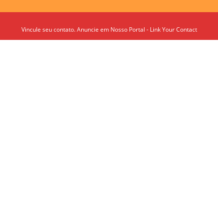
Vincule seu contato. Anuncie em Nosso Portal - Link Your Contact