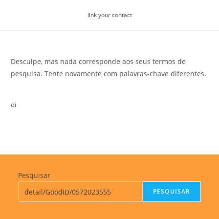
Skip
link your contact
to
content
Desculpe, mas nada corresponde aos seus termos de
pesquisa. Tente novamente com palavras-chave diferentes.
oi
Pesquisar
PESQUISAR