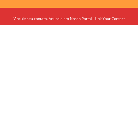
Vincule seu contato. Anuncie em Nosso Portal - Link Your Contact