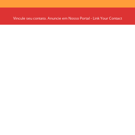
Vincule seu contato. Anuncie em Nosso Portal - Link Your Contact