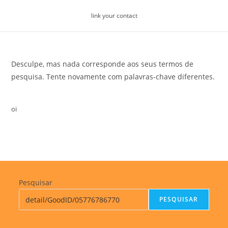
Skip
link your contact
to
content
Desculpe, mas nada corresponde aos seus termos de
pesquisa. Tente novamente com palavras-chave diferentes.
oi
Pesquisar
PESQUISAR