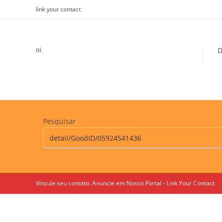
Skip
link your contact
to
content
oi
D
Pesquisar
Vincule seu contato. Anuncie em Nosso Portal - Link Your Contact