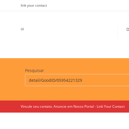
Skip
link your contact
to
content
oi
D
Pesquisar
Vincule seu contato. Anuncie em Nosso Portal - Link Your Contact