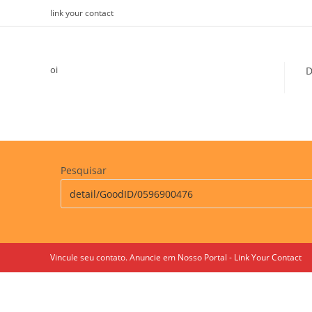
Skip
link your contact
to
content
oi
D
Pesquisar
Vincule seu contato. Anuncie em Nosso Portal - Link Your Contact