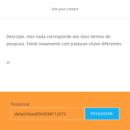
Skip
link your contact
to
content
Desculpe, mas nada corresponde aos seus termos de
pesquisa. Tente novamente com palavras-chave diferentes.
oi
Pesquisar
PESQUISAR