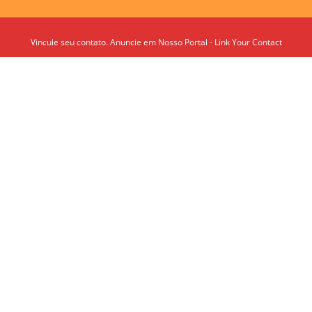
Vincule seu contato. Anuncie em Nosso Portal - Link Your Contact